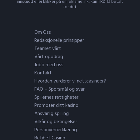
innskudd eller klikker på en reklamelink, kan TRD få betalt
for det.
Om Oss
Redaksjonelle prinsipper
Teamet vårt
Vårt oppdrag
Jobb med oss
Kontakt
Hvordan vurderer vi nettcasinoer?
FAQ – Spørsmål og svar
Spillernes rettigheter
Promoter ditt kasino
Ansvarlig spilling
Vilkår og betingelser
Personvernerklæring
Betibet Casino