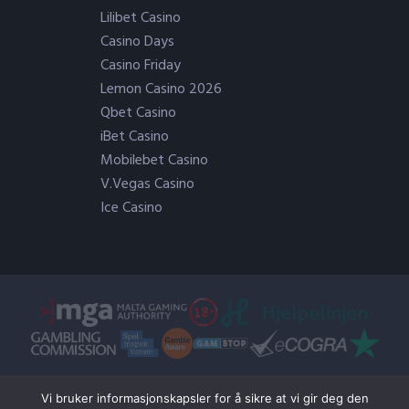
Lilibet Casino
Casino Days
Casino Friday
Lemon Casino 2026
Qbet Casino
iBet Casino
Mobilebet Casino
V.Vegas Casino
Ice Casino
Vi bruker informasjonskapsler for å sikre at vi gir deg den