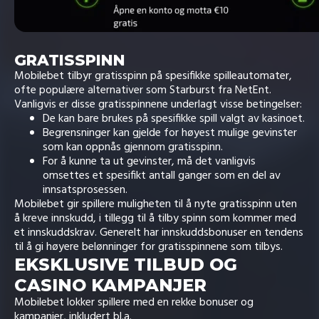
GRATISSPINN
Mobilebet tilbyr gratisspinn på spesifikke spilleautomater,
ofte populære alternativer som Starburst fra NetEnt.
Vanligvis er disse gratisspinnene underlagt visse betingelser:
De kan bare brukes på spesifikke spill valgt av kasinoet.
Begrensninger kan gjelde for høyest mulige gevinster
som kan oppnås gjennom gratisspinn.
For å kunne ta ut gevinster, må det vanligvis
omsettes et spesifikt antall ganger som en del av
innsatsprosessen.
Mobilebet gir spillere muligheten til å nyte gratisspinn uten
å kreve innskudd, i tillegg til å tilby spinn som kommer med
et innskuddskrav. Generelt har innskuddsbonuser en tendens
til å gi høyere belønninger for gratisspinnene som tilbys.
EKSKLUSIVE TILBUD OG
CASINO KAMPANJER
Mobilebet lokker spillere med en rekke bonuser og
kampanjer, inkludert bl.a.