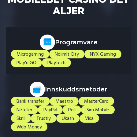
ALJER
Programvare
Microgaming
Nolimit City
NYX Gaming
Play'n GO
Playtech
Innskuddsmetoder
Bank transfer
Maestro
MasterCard
Neteller
PayPal
Poli
Siru Mobile
Skrill
Trustly
Ukash
Visa
Web Money