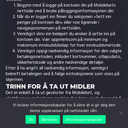
Begynn med å logge på kontoen din på Mobilebets
nettside ved å bruke påloggingsinformasjonen din.
Når du er logget inn finner du seksjonen «Sett inn
penger på kontoen din» eller noe lignende i
navigasjonsmenyen på nettsiden.
Vennligst skriv inn beløpet du ønsker å sette inn på
kontoen din. Vær oppmerksom på minimum og
maksimum innskuddsbeløp for hver innskuddsmetode.
Vennligst oppgi nødvendig informasjon for den valgte
betalingsmetoden, inkludert kortnummer, utløpsdato,
sikkerhetskode og andre nødvendige detaljer.
Etter å ha angitt all nødvendig informasjon, vennligst
bekreft betalingen ved å følge instruksjonene som vises på
skjermen.
TRINN FOR Å TA UT MIDLER
Det er enkelt å ta ut gevinster fra Mobilebet, og
plattformen gir brukerne en trinn-for-trinn-guide for raskt å
starte og fullføre forespørsler.
Vi bruker informasjonskapsler for å sikre at vi gir deg den
Logg inn på kontoen din og finn delen «Ta ut penger».
beste opplevelsen på nettstedet vårt.
Velg en uttaksmetode fra alternativene.
Ok
Benekte
Informasjonskapsler
Vennligst oppgi beløpet du ønsker å ta ut og
nødvendig informasjon for den valgte metoden.