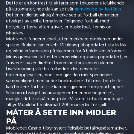
Dette er en kontrast til aktører som fokuserer utelukkende
på automater, noe du kan se i vår
anmeldelse av JustSpin
.
Det er imidlertid viktig å merke seg at fotball dominerer
utvalget av spill alternativer. Følgende fotball, med
betydelig færre alternativer, er basketball, tennis og
ishockey.
Mobilebet fungerer jevnt, uten merkbare problemer under
spilling. Brukere kan enkelt få tilgang til oppdatert statistikk
og viktig informasjon på skjermen for å holde seg informert.
Mens grensesnittet er brukervennlig og jevnlig oppdatert, er
fraværet av en direktestrømmingsfunksjon en ulempe.
Livestreaming ville ha forbedret den generelle
brukeropplevelsen, noe som gjør den mer spennende
sammenlignet med andre bookmakere. Til tross for dette
kan brukere fortsatt se kamper gjennom tredjepartsapper.
Selv om utvalget av arrangementer er noe begrenset,
mangler det ikke på mangfold. På store fotballkampdager
tilbyr Mobilebet maksimalt 200 markeder for spill.
MÅTER Å SETTE INN MIDLER
PÅ
Mobilebet Casino tilbyr svært fleksible betalingsalternativer,