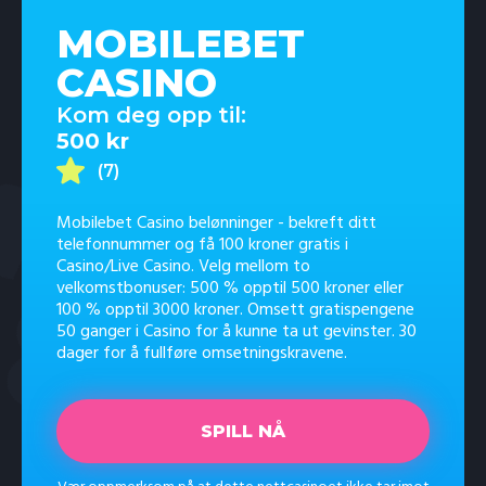
MOBILEBET
CASINO
Kom deg opp til:
500 kr
(7)
Mobilebet Casino belønninger - bekreft ditt
telefonnummer og få 100 kroner gratis i
Casino/Live Casino. Velg mellom to
velkomstbonuser: 500 % opptil 500 kroner eller
100 % opptil 3000 kroner. Omsett gratispengene
50 ganger i Casino for å kunne ta ut gevinster. 30
dager for å fullføre omsetningskravene.
SPILL NÅ