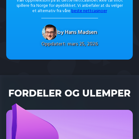
Vær oppmerksom på at dette nettcasinoet ikke tar imot
spillere fra Norge for øyeblikket. Vi anbefaler at du velger
et alternativ fra våre
beste nettcasinoer
by Hans Madsen
Oppdatert: mars 25, 2026
FORDELER OG ULEMPER