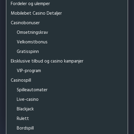
Fordeler og ulemper
Mobilebet Casino Detaljer
Casinobonuser
Omsetningskrav
Velkomstbonus
Gratisspinn
Eksklusive tilbud og casino kampanjer
VIP-program
Casinospill
Spilleautomater
Live-casino
Blackjack
Rulett
Bordspill