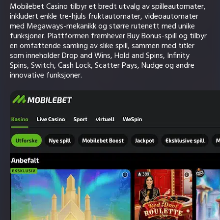
Mobilebet Casino tilbyr et bredt utvalg av spilleautomater,
inkludert enkle tre-hjuls fruktautomater, videoautomater
med Megaways-mekanikk og større rutenett med unike
funksjoner. Plattformen fremhever Buy Bonus-spill og tilbyr
en omfattende samling av slike spill, sammen med titler
som inneholder Drop and Wins, Hold and Spins, Infinity
Spins, Switch, Cash Lock, Scatter Pays, Nudge og andre
innovative funksjoner.