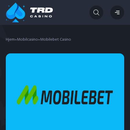
Hjem
»
Mobilcasino
»
Mobilebet Casino