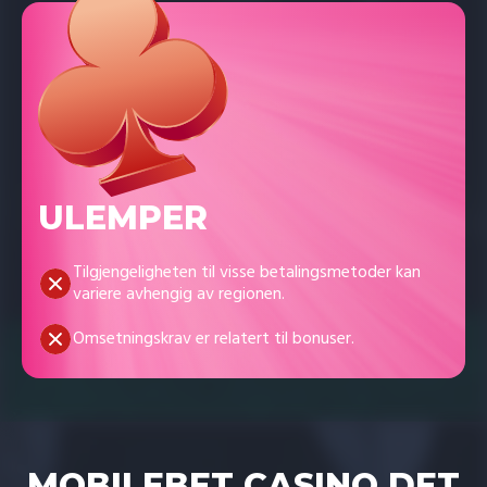
ULEMPER
Tilgjengeligheten til visse betalingsmetoder kan
variere avhengig av regionen.
Omsetningskrav er relatert til bonuser.
MOBILEBET CASINO DET