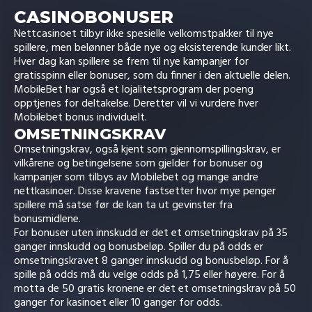
CASINOBONUSER
Nettcasinoet tilbyr ikke spesielle velkomstpakker til nye
spillere, men belønner både nye og eksisterende kunder likt.
Hver dag kan spillere se frem til nye kampanjer for
gratisspinn eller bonuser, som du finner i den aktuelle delen.
MobileBet har også et lojalitetsprogram der poeng
opptjenes for deltakelse. Deretter vil vi vurdere hver
Mobilebet bonus individuelt.
OMSETNINGSKRAV
Omsetningskrav, også kjent som gjennomspillingskrav, er
vilkårene og betingelsene som gjelder for bonuser og
kampanjer som tilbys av Mobilebet og mange andre
nettkasinoer. Disse kravene fastsetter hvor mye penger
spillere må satse før de kan ta ut gevinster fra
bonusmidlene.
For bonuser uten innskudd er det et omsetningskrav på 35
ganger innskudd og bonusbeløp. Spiller du på odds er
omsetningskravet 8 ganger innskudd og bonusbeløp. For å
spille på odds må du velge odds på 1,75 eller høyere. For å
motta de 50 gratis kronene er det et omsetningskrav på 50
ganger for kasinoet eller 10 ganger for odds.