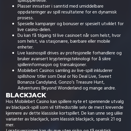
spillopplevelse.
Plasser innsatser i sanntid med umiddelbare
oppdateringer av spill resultatene for en dynamisk
prosess.
Spesielle kampanjer og bonuser er spesielt utviklet for
live casino-delen.
Du kan få tilgang til live casinoet når som helst, hvor
som helst, via stasjonære, bærbare eller mobile
enheter.
Live kasinospill drives av profesjonelle forhandlere og
bruker avansert krypteringsteknologi for å sikre
spillerinformasjon og transaksjoner.
Mobilebet Casinos samling av live-spill inkluderer
spillshow titler som Deal or No Deal Live, Sweet
Bonanza Candyland, Gonzo’s Treasure Hunt,
Adventures Beyond Wonderland og mange andre.
BLACKJACK
Hos Mobilebet Casino kan spillere nyte et spennende utvalg
av blackjack-spill som vil tilfredsstille selv de mest krevende
kjennere av dette klassiske kortspillet. De kan unne seg ulike
varianter av blackjack, som klassisk blackjack, spansk 21 og
mer.