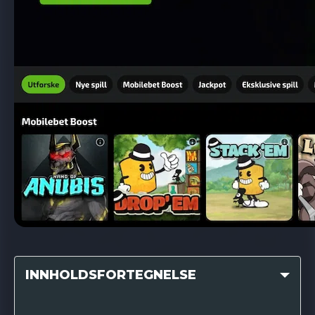
INNHOLDSFORTEGNELSE