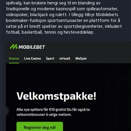
spillvalg, kan brukere hengi seg til en blanding av
tradisjonelle og moderne kasinospill som spilleautomater,
videopoker, blackjack og rulett. I tillegg tilbyr Mobilebets
bookmaker-funksjon sportsentusiaster en plattform for å
satse på et bredt spekter av sportsbegivenheter, inkludert
fotball, basketball, tennis og hesteveddeløp.