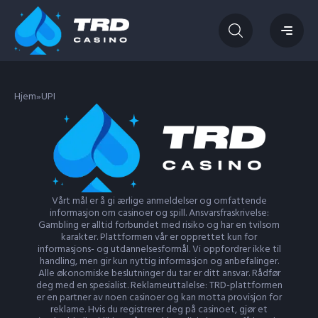
Hjem
»
UPI
Vårt mål er å gi ærlige anmeldelser og omfattende
informasjon om casinoer og spill. Ansvarsfraskrivelse:
Gambling er alltid forbundet med risiko og har en tvilsom
karakter. Plattformen vår er opprettet kun for
informasjons- og utdannelsesformål. Vi oppfordrer ikke til
handling, men gir kun nyttig informasjon og anbefalinger.
Alle økonomiske beslutninger du tar er ditt ansvar. Rådfør
deg med en spesialist. Reklameuttalelse: TRD-plattformen
er en partner av noen casinoer og kan motta provisjon for
reklame. Hvis du registrerer deg på casinoet, gjør et