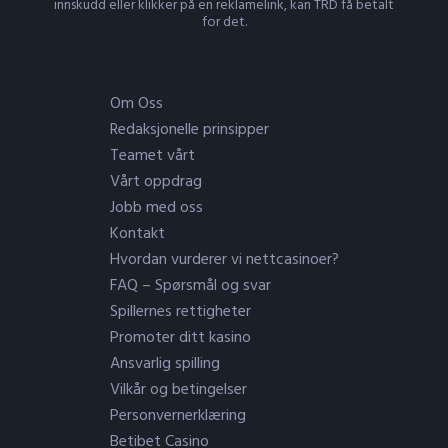
innskudd eller klikker på en reklamelink, kan TRD få betalt
for det.
Om Oss
Redaksjonelle prinsipper
Teamet vårt
Vårt oppdrag
Jobb med oss
Kontakt
Hvordan vurderer vi nettcasinoer?
FAQ – Spørsmål og svar
Spillernes rettigheter
Promoter ditt kasino
Ansvarlig spilling
Vilkår og betingelser
Personvernerklæring
Betibet Casino