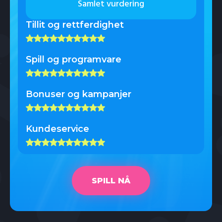
Samlet vurdering
Tillit og rettferdighet
Spill og programvare
Bonuser og kampanjer
Kundeservice
SPILL NÅ