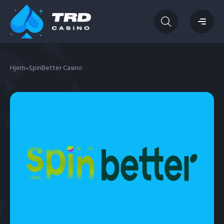
Hjem
»
SpinBetter Casino