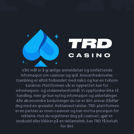
Vårt mål er å gi ærlige anmeldelser og omfattende
informasjon om casinoer og spill. Ansvarsfraskrivelse:
Gambling er alltid forbundet med risiko og har en tvilsom
karakter. Plattformen vår er opprettet kun for
informasjons- og utdannelsesformål. Vi oppfordrer ikke til
handling, men gir kun nyttig informasjon og anbefalinger.
Alle økonomiske beslutninger du tar er ditt ansvar. Rådfør
deg med en spesialist. Reklameuttalelse: TRD-plattformen
er en partner av noen casinoer og kan motta provisjon for
reklame. Hvis du registrerer deg på casinoet, gjør et
innskudd eller klikker på en reklamelink, kan TRD få betalt
for det.