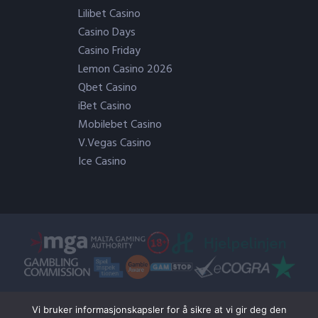
Lilibet Casino
Casino Days
Casino Friday
Lemon Casino 2026
Qbet Casino
iBet Casino
Mobilebet Casino
V.Vegas Casino
Ice Casino
Vi bruker informasjonskapsler for å sikre at vi gir deg den