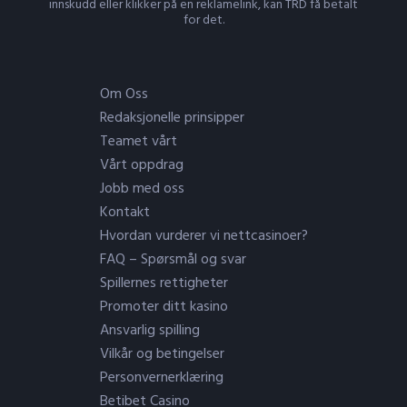
innskudd eller klikker på en reklamelink, kan TRD få betalt
for det.
Om Oss
Redaksjonelle prinsipper
Teamet vårt
Vårt oppdrag
Jobb med oss
Kontakt
Hvordan vurderer vi nettcasinoer?
FAQ – Spørsmål og svar
Spillernes rettigheter
Promoter ditt kasino
Ansvarlig spilling
Vilkår og betingelser
Personvernerklæring
Betibet Casino