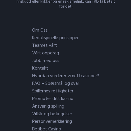
innskudd eller klikker på en reklamelink, kan TRD få betalt
for det.
Om Oss
Redaksjonelle prinsipper
Teamet vårt
Vårt oppdrag
Jobb med oss
Kontakt
Hvordan vurderer vi nettcasinoer?
FAQ – Spørsmål og svar
Spillernes rettigheter
Promoter ditt kasino
Ansvarlig spilling
Vilkår og betingelser
Personvernerklæring
Betibet Casino