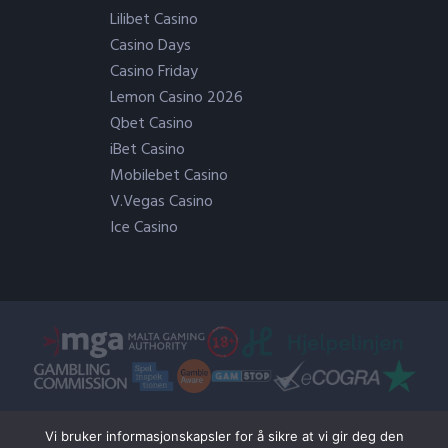
Lilibet Casino
Casino Days
Casino Friday
Lemon Casino 2026
Qbet Casino
iBet Casino
Mobilebet Casino
V.Vegas Casino
Ice Casino
Vi bruker informasjonskapsler for å sikre at vi gir deg den