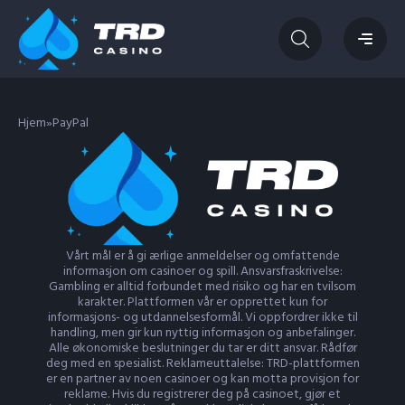
Hjem
»
PayPal
Vårt mål er å gi ærlige anmeldelser og omfattende
informasjon om casinoer og spill. Ansvarsfraskrivelse:
Gambling er alltid forbundet med risiko og har en tvilsom
karakter. Plattformen vår er opprettet kun for
informasjons- og utdannelsesformål. Vi oppfordrer ikke til
handling, men gir kun nyttig informasjon og anbefalinger.
Alle økonomiske beslutninger du tar er ditt ansvar. Rådfør
deg med en spesialist. Reklameuttalelse: TRD-plattformen
er en partner av noen casinoer og kan motta provisjon for
reklame. Hvis du registrerer deg på casinoet, gjør et