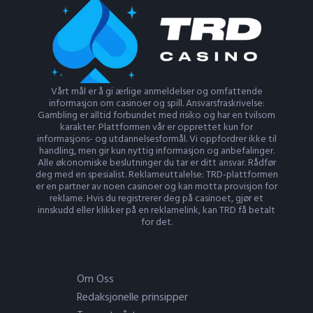
Vårt mål er å gi ærlige anmeldelser og omfattende
informasjon om casinoer og spill. Ansvarsfraskrivelse:
Gambling er alltid forbundet med risiko og har en tvilsom
karakter. Plattformen vår er opprettet kun for
informasjons- og utdannelsesformål. Vi oppfordrer ikke til
handling, men gir kun nyttig informasjon og anbefalinger.
Alle økonomiske beslutninger du tar er ditt ansvar. Rådfør
deg med en spesialist. Reklameuttalelse: TRD-plattformen
er en partner av noen casinoer og kan motta provisjon for
reklame. Hvis du registrerer deg på casinoet, gjør et
innskudd eller klikker på en reklamelink, kan TRD få betalt
for det.
Om Oss
Redaksjonelle prinsipper