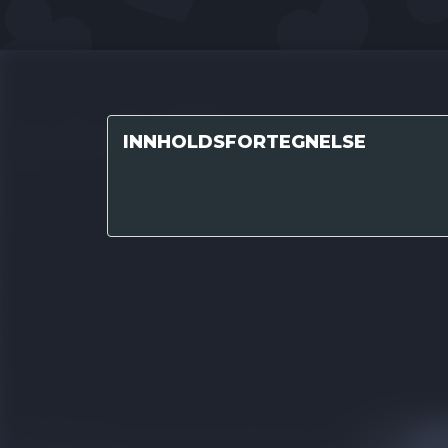
INNHOLDSFORTEGNELSE