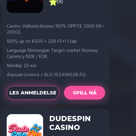
Casino: Velkomstbonus 100% OPPTIL 5000 KR+
200GS
100% up to €500 + 200 FS+1 Crab
Language Norwegian Target market Norway
Currency NOK / EUR
Mindep 20 eur
Anjouan Licence / ALSI-152406028-FI2
LES ANMELDELSE
SPILL NÅ
DUDESPIN
CASINO