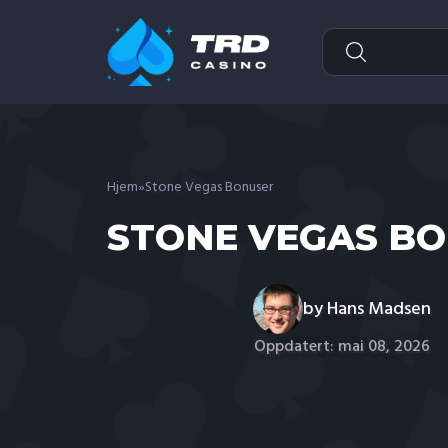
Hjem
»
Stone Vegas Bonuser
STONE VEGAS B
by Hans Madsen
Oppdatert: mai 08, 2026