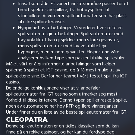
Innsatsområde: Et variert innsatsområde passer for et
bredt spekter av spillere, fra hobbyspillere til
storspillere. Vi vurderer spilleautomater som har plass
til ulike spillpreferanser.
Hyppighet av utbetalinger: Vi vurderer hvor ofte en
spilleautomat gir utbetalinger. Spilleautomater med
høy volatilitet kan gi sjeldne, men store gevinster,
mens spilleautomater med lav volatilitet gir
hyppigere, men mindre gevinster. Ekspertene våre
analyserer hvilken type som passer til ulike spillestiler.
Målet vårt er å gi informerte anbefalinger som hjelper
spillerne å spille i et IGT casino, og å få mest mulig ut av
spilleøktene sine. Derfor har teamet vårt testet spill fra IGT
casino.
De endelige konklusjonene viser at vi anbefaler
spilleautomater fra IGT casino som utmerker seg mest i
forhold til disse kriteriene. Denne typen spill er raske å spille,
noen av automatene har høy RTP og flere vinnersjanser.
Under finner du en liste av de beste spilleautomater fra IGT.
CLEOPATRA
Denne spilleautomaten er en tidløs klassiker som du kan
finne på en rekke casinoer, og her kan du fordype deg i