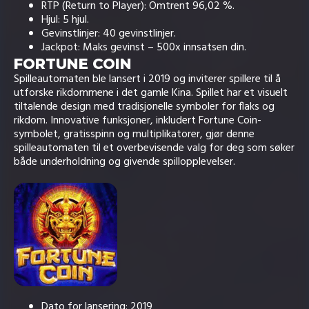
RTP (Return to Player): Omtrent 96,02 %.
Hjul: 5 hjul.
Gevinstlinjer: 40 gevinstlinjer.
Jackpot: Maks gevinst – 500x innsatsen din.
FORTUNE COIN
Spilleautomaten ble lansert i 2019 og inviterer spillere til å
utforske rikdommene i det gamle Kina. Spillet har et visuelt
tiltalende design med tradisjonelle symboler for flaks og
rikdom. Innovative funksjoner, inkludert Fortune Coin-
symbolet, gratisspinn og multiplikatorer, gjør denne
spilleautomaten til et overbevisende valg for deg som søker
både underholdning og givende spillopplevelser.
Dato for lansering: 2019