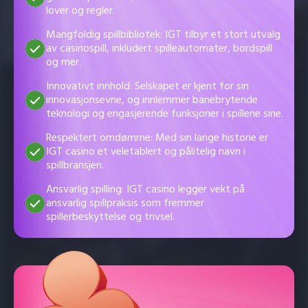
lover og regler.
Mangfoldig spillbibliotek: IGT tilbyr et stort utvalg
av casinospill, inkludert spilleautomater, bordspill
og mer.
Innovativt innhold: Selskapet er kjent for sin
innovasjonsevne, og innlemmer banebrytende
teknologi og engasjerende funksjoner i spillene sine.
Respektert omdømme: Med sin lange historie er
IGT casino et veletablert og pålitelig navn i
spillbransjen.
Ansvarlig spilling: IGT casino legger vekt på
ansvarlig spillpraksis som fremmer
spillerbeskyttelse og trivsel.