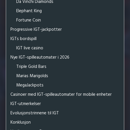
Da Vinchi Diamonds
Elephant King
Fortune Coin
Progressive IGT-jackpotter
IGTs bordspill
IGT live casino
Nye IGT-spilleautomater i 2026
Triple Gold Bars
Marias Marigolds
MegaJackpots
Casinoer med IGT-spilleautomater for mobile enheter
IGT-utmerkelser
Evolusjonstrinnene til IGT
Konklusjon