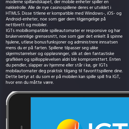
moderne spillandskapet, der mobile enheter spiller en
nøkkelrolle. Alle de nye casinospillene deres er utviklet i
HTML5. Disse titlene er kompatible med Windows-, iOS- og
Android-enheter, noe som gjør dem tilgjengelige på
nettbrett og mobiler.
IGTs mobilkompatible spilleautomater er responsive og har
brukervennlige grensesnitt, noe som gjør det enkelt å spinne
hjulene, utløse bonusfunksjoner og administrere innsatsen
mens du er på farten. Spillene tilpasser seg ulike
skjermstørrelser og oppløsninger, slik at den fantastiske
grafikken og spillopplevelsen aldri blir kompromittert. Enten
du pendler, slapper av hjemme eller står i kø, gir IGTs
mobilautomater deg praktisk tilgang til favorittspillene dine.
Dette betyr at du som er på mobilen kan spille spill fra IGT,
hvor enn du måtte være.