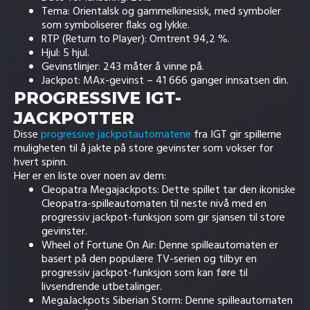
Tema: Orientalsk og gammelkinesisk, med symboler
som symboliserer flaks og lykke.
RTP (Return to Player): Omtrent 94,2 %.
Hjul: 5 hjul.
Gevinstlinjer: 243 måter å vinne på.
Jackpot: MAx-gevinst – 41 666 ganger innsatsen din.
PROGRESSIVE IGT-
JACKPOTTER
Disse
progressive jackpotautomatene
fra IGT gir spillerne
muligheten til å jakte på store gevinster som vokser for
hvert spinn.
Her er en liste over noen av dem:
Cleopatra Megajackpots: Dette spillet tar den ikoniske
Cleopatra-spilleautomaten til neste nivå med en
progressiv jackpot-funksjon som gir sjansen til store
gevinster.
Wheel of Fortune On Air: Denne spilleautomaten er
basert på den populære TV-serien og tilbyr en
progressiv jackpot-funksjon som kan føre til
livsendrende utbetalinger.
MegaJackpots Siberian Storm: Denne spilleautomaten