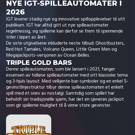
NYE IGT-SPILLEAUTOMATER I
2026
IGT leverer stadig nye og innovative spillopplevelser til sitt
publikum. IGT har alltid gitt ut nye spilleautomater
regelmessig, og spillerne kan derfor se frem til spennende
titler i løpet av året.
De siste utgivelsene inkluderte neste tilbud: Ghostbusters,
Red Hot Tamales, Volcano Queen, Little Green Men og
Megajackpots-versjonen av Ocean Belles.
TRIPLE GOLD BARS
Denne spilleautomaten, som ble lansert i 2021, fanger
essensen av tidløse spilleautomater med sitt klassiske tema
og 3-hjuls layout. Med velkjente bar-symboler og en enkel 5-
gevinstlinjestruktur tilbyr denne spilleautomaten et enkelt
spill med et snev av nostalgi. Samtidig som spillet har
beholdt sin tradisjonelle sjarm, har det en sjenerøs jackpot
som gir spillerne mulighet til å vinne store gevinster.