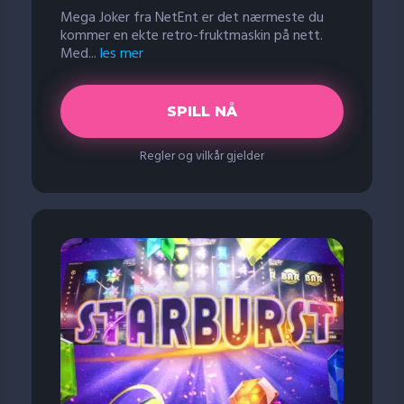
Mega Joker fra NetEnt er det nærmeste du
kommer en ekte retro-fruktmaskin på nett.
Med...
les mer
SPILL NÅ
Regler og vilkår gjelder