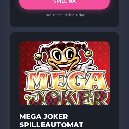
SPILL NÅ
Regler og vilkår gjelder
MEGA JOKER
SPILLEAUTOMAT