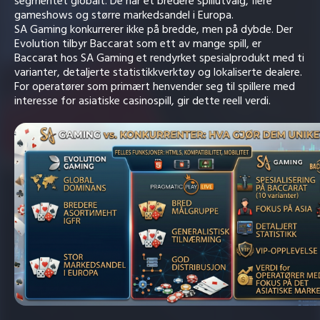
segmentet globalt. De har et bredere spillutvalg, flere
gameshows og større markedsandel i Europa.
SA Gaming konkurrerer ikke på bredde, men på dybde. Der
Evolution tilbyr Baccarat som ett av mange spill, er
Baccarat hos SA Gaming et rendyrket spesialprodukt med ti
varianter, detaljerte statistikkverktøy og lokaliserte dealere.
For operatører som primært henvender seg til spillere med
interesse for asiatiske casinospill, gir dette reell verdi.