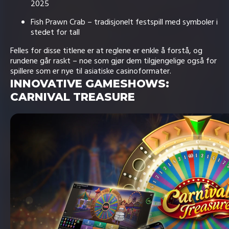
2025
Fish Prawn Crab – tradisjonelt festspill med symboler i
stedet for tall
Felles for disse titlene er at reglene er enkle å forstå, og
rundene går raskt – noe som gjør dem tilgjengelige også for
spillere som er nye til asiatiske casinoformater.
INNOVATIVE GAMESHOWS:
CARNIVAL TREASURE