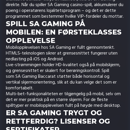
direkte. Når du spiller SA Gaming casino-spill, akkumulerer du
poeng i operatørens lojalitetsprogram – og det er dette
programmet som bestemmer hvilke VIP-fordeler du mottar.
SPILL SA GAMING PÅ
MOBILEN: EN FØRSTEKLASSES
OPPLEVELSE
Mobilopplevelsen hos SA Gaming er fullt gjennomtenkt.
HTML5-teknologien sikrer at grensesnittet fungerer uten
nedlasting på iOS og Android.
Live-strømmingen holder HD-kvalitet også på mobilskjerm,
og grensesnittet er skalert for berøringskontroll. Spill
som SA Gaming Baccarat støtter både horisontal og
vertikal skjermorientering, slik at du kan velge det som er
komfortabelt.
Multi-bet-funksjonaliteten er tilgjengelig på mobil, selv om
det er mer praktisk på en større skjerm. For de fleste
spilltyper er mobilopplevelsen fullt på høyde med desktop.
ER SA GAMING TRYGT OG
RETTFERDIG? LISENSER OG
SERTIFIKATER