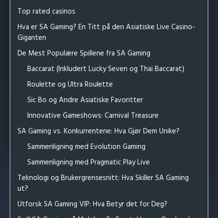
Top rated casinos
Hva er SA Gaming? En Titt på den Asiatiske Live Casino-
Giganten
De Mest Populære Spillene fra SA Gaming
Baccarat (Inkludert Lucky Seven og Thai Baccarat)
Roulette og Ultra Roulette
Sic Bo og Andre Asiatiske Favoritter
Innovative Gameshows: Carnival Treasure
SA Gaming vs. Konkurrentene: Hva Gjør Dem Unike?
Sammenligning med Evolution Gaming
Sammenligning med Pragmatic Play Live
Teknologi og Brukergrensesnitt: Hva Skiller SA Gaming
ut?
Utforsk SA Gaming VIP: Hva Betyr det for Deg?